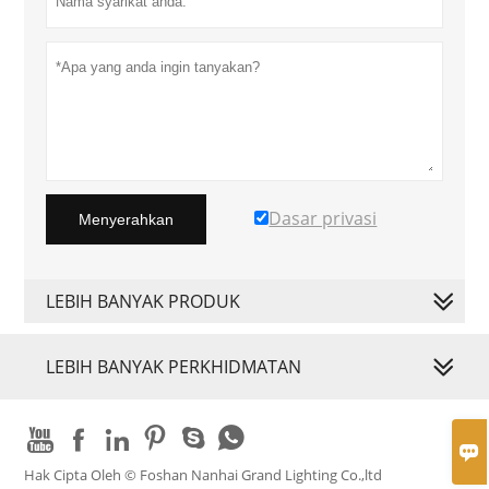
Dasar privasi
Menyerahkan
LEBIH BANYAK PRODUK
LEBIH BANYAK PERKHIDMATAN







Hak Cipta Oleh © Foshan Nanhai Grand Lighting Co.,ltd