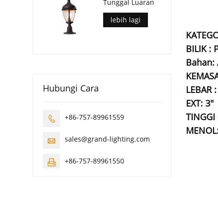
Tunggal Luaran
lebih lagi
KATEGO
BILIK :
Bahan:
KEMASA
Hubungi Cara
LEBAR :
EXT: 3"
TINGGI :
+86-757-89961559

MENOL:
sales@grand-lighting.com

+86-757-89961550
