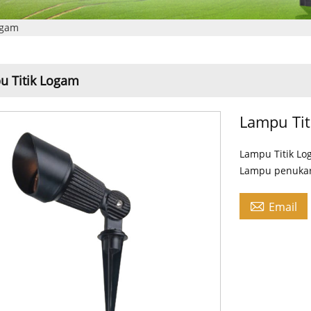
ogam
u Titik Logam
Lampu Ti
Lampu Titik Lo
Lampu penukar

Email