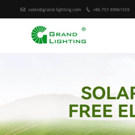

sales@grand-lighting.com
+86-757-89961559
