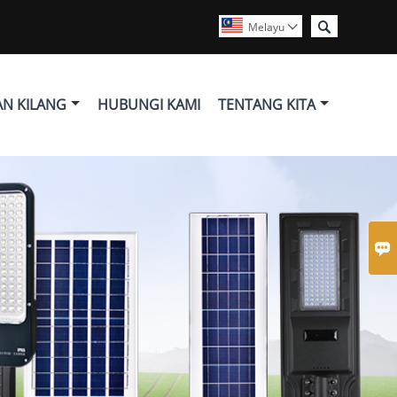

Melayu

N KILANG
HUBUNGI KAMI
TENTANG KITA
