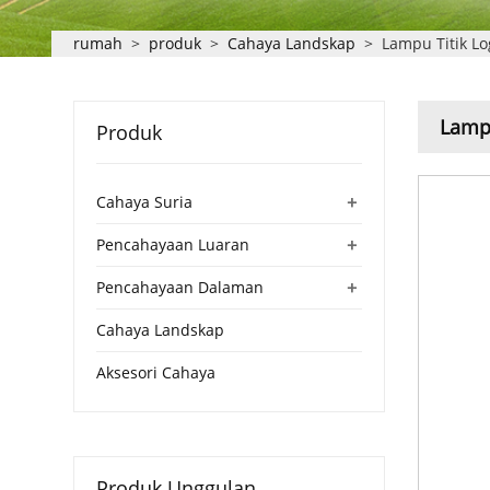
rumah
>
produk
>
Cahaya Landskap
>
Lampu Titik L
Lamp
Produk
+
Cahaya Suria
+
Pencahayaan Luaran
+
Pencahayaan Dalaman
Cahaya Landskap
Aksesori Cahaya
Produk Unggulan