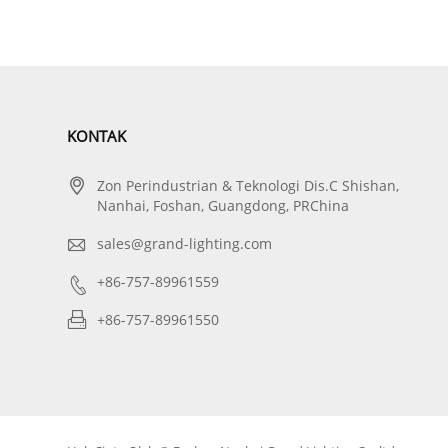
KONTAK

Zon Perindustrian & Teknologi Dis.C Shishan,
Nanhai, Foshan, Guangdong, PRChina

sales@grand-lighting.com

+86-757-89961559

+86-757-89961550