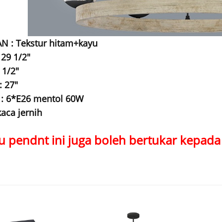
 : Tekstur hitam+kayu
 29 1/2"
 1/2"
: 27"
: 6*E26 mentol 60W
kaca jernih
 pendnt ini juga boleh bertukar kepada k