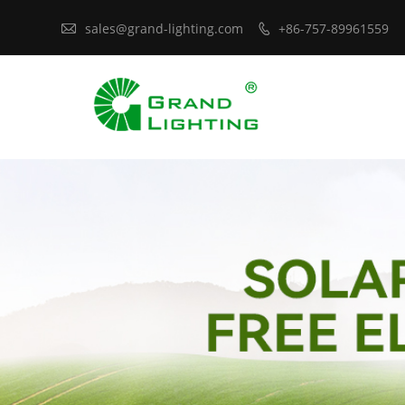

sales@grand-lighting.com
+86-757-89961559
