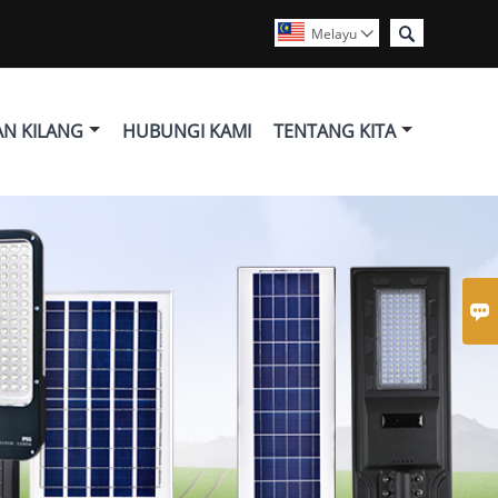

Melayu

N KILANG
HUBUNGI KAMI
TENTANG KITA
