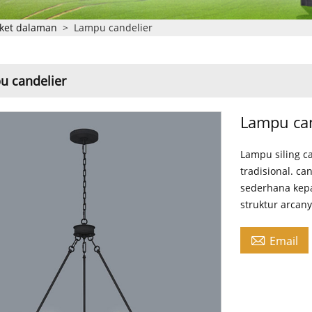
ket dalaman
>
Lampu candelier
u candelier
Lampu can
Lampu siling c
tradisional. c
sederhana kep
struktur arcan

Email